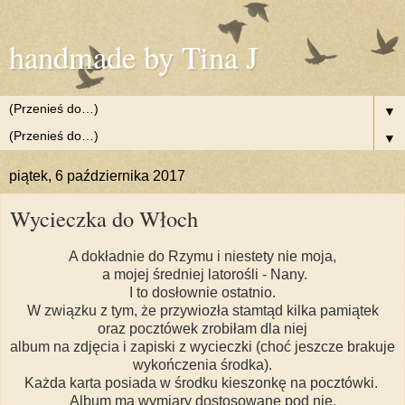
handmade by Tina J
▼
▼
piątek, 6 października 2017
Wycieczka do Włoch
A dokładnie do Rzymu i niestety nie moja,
a mojej średniej latorośli - Nany.
I to dosłownie ostatnio.
W związku z tym, że przywiozła stamtąd kilka pamiątek
oraz pocztówek zrobiłam dla niej
album na zdjęcia i zapiski z wycieczki (choć jeszcze brakuje
wykończenia środka).
Każda karta posiada w środku kieszonkę na pocztówki.
Album ma wymiary dostosowane pod nie.